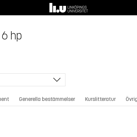
 6 hp
ment
Generella bestämmelser
Kurslitteratur
Övri