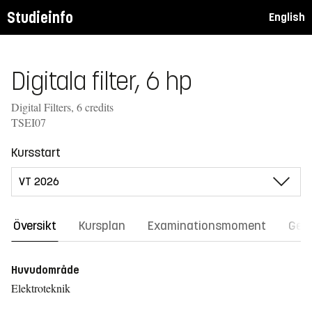
Studieinfo
English
Digitala filter, 6 hp
Digital Filters, 6 credits
TSEI07
Kursstart
Översikt
Kursplan
Examinationsmoment
Gene
Huvudområde
Elektroteknik