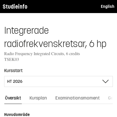
Studieinfo
English
Integrerade
radiofrekvenskretsar, 6 hp
Radio Frequency Integrated Circuits, 6 credits
TSEK03
Kursstart
Översikt
Kursplan
Examinationsmoment
Gene
Huvudområde