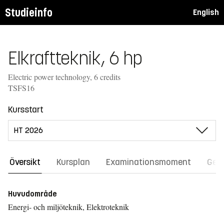
Studieinfo
English
Elkraftteknik, 6 hp
Electric power technology, 6 credits
TSFS16
Kursstart
Översikt
Kursplan
Examinationsmoment
Gene
Huvudområde
Energi- och miljöteknik, Elektroteknik