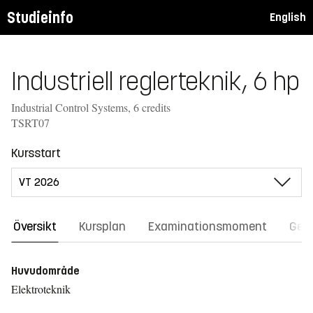
Studieinfo
English
Industriell reglerteknik, 6 hp
Industrial Control Systems, 6 credits
TSRT07
Kursstart
Översikt
Kursplan
Examinationsmoment
Gene
Huvudområde
Elektroteknik