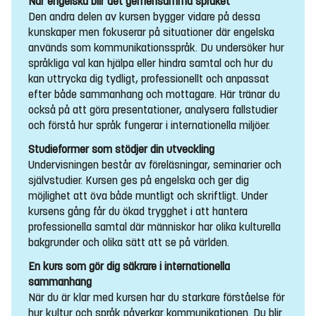
När engelska blir det gemensamma språket
Den andra delen av kursen bygger vidare på dessa
kunskaper men fokuserar på situationer där engelska
används som kommunikationsspråk. Du undersöker hur
språkliga val kan hjälpa eller hindra samtal och hur du
kan uttrycka dig tydligt, professionellt och anpassat
efter både sammanhang och mottagare. Här tränar du
också på att göra presentationer, analysera fallstudier
och förstå hur språk fungerar i internationella miljöer.
Studieformer som stödjer din utveckling
Undervisningen består av föreläsningar, seminarier och
självstudier. Kursen ges på engelska och ger dig
möjlighet att öva både muntligt och skriftligt. Under
kursens gång får du ökad trygghet i att hantera
professionella samtal där människor har olika kulturella
bakgrunder och olika sätt att se på världen.
En kurs som gör dig säkrare i internationella
sammanhang
När du är klar med kursen har du starkare förståelse för
hur kultur och språk påverkar kommunikationen. Du blir