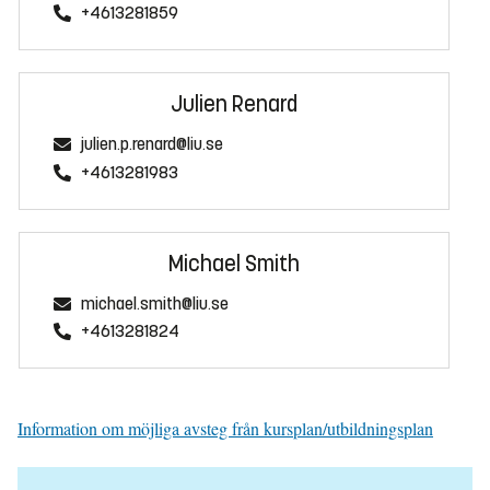
+4613281859
Julien Renard
julien.p.renard@liu.se
+4613281983
Michael Smith
michael.smith@liu.se
+4613281824
Information om möjliga avsteg från kursplan/utbildningsplan