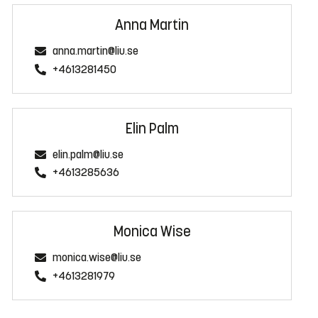
Anna Martin
anna.martin@liu.se
+4613281450
Elin Palm
elin.palm@liu.se
+4613285636
Monica Wise
monica.wise@liu.se
+4613281979