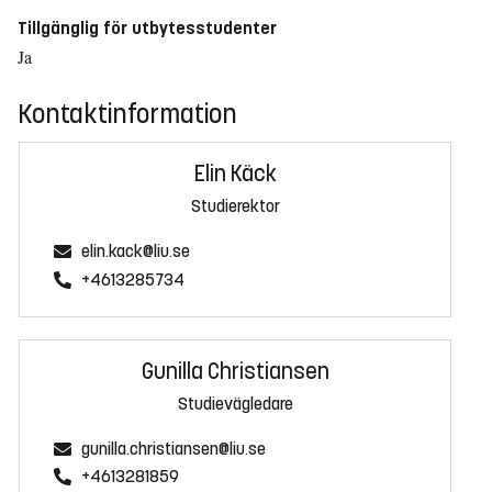
Tillgänglig för utbytesstudenter
Ja
Kontaktinformation
Elin Käck
Studierektor
elin.kack@liu.se
+4613285734
Gunilla Christiansen
Studievägledare
gunilla.christiansen@liu.se
+4613281859