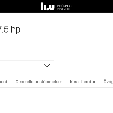
7.5 hp
ment
Generella bestämmelser
Kurslitteratur
Övri