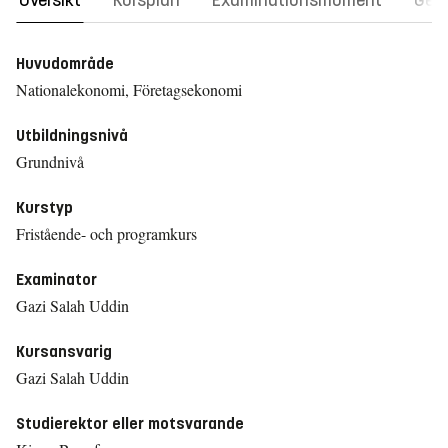
Översikt
Kursplan
Examinationsmoment
Gene
Huvudområde
Nationalekonomi, Företagsekonomi
Utbildningsnivå
Grundnivå
Kurstyp
Fristående- och programkurs
Examinator
Gazi Salah Uddin
Kursansvarig
Gazi Salah Uddin
Studierektor eller motsvarande