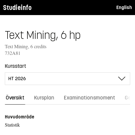
Studieinfo
English
Text Mining, 6 hp
Text Mining, 6 credits
732A81
Kursstart
Översikt
Kursplan
Examinationsmoment
Gene
Huvudområde
Statistik