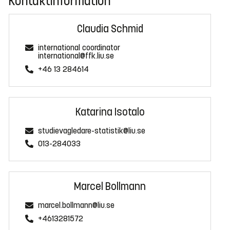
Kontaktinformation
Claudia Schmid
international coordinator
international@ffk.liu.se
+46 13 284614
Katarina Isotalo
studievagledare-statistik@liu.se
013-284033
Marcel Bollmann
marcel.bollmann@liu.se
+4613281572