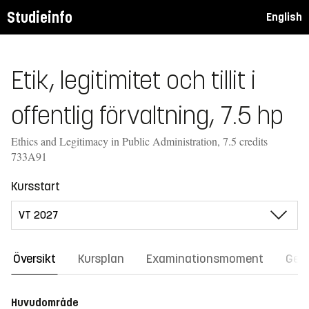
Studieinfo
English
Etik, legitimitet och tillit i
offentlig förvaltning, 7.5 hp
Ethics and Legitimacy in Public Administration, 7.5 credits
733A91
Kursstart
Översikt
Kursplan
Examinationsmoment
Gene
Huvudområde