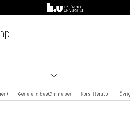
 hp
ment
Generella bestämmelser
Kurslitteratur
Övri