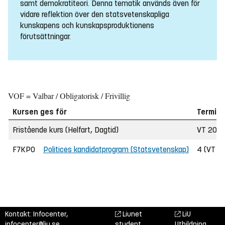
samt demokratiteori. Denna tematik används även för
vidare reflektion över den statsvetenskapliga
kunskapens och kunskapsproduktionens
förutsättningar.
VOF = Valbar / Obligatorisk / Frivillig
Kursen ges för
Termin
Fristående kurs (Helfart, Dagtid)
VT 2021
F7KPO
Politices kandidatprogram (Statsvetenskap)
4 (VT 20
Kontakt: Infocenter,
Liunet
LiU
infocenter@liu.se
student
Utbildning