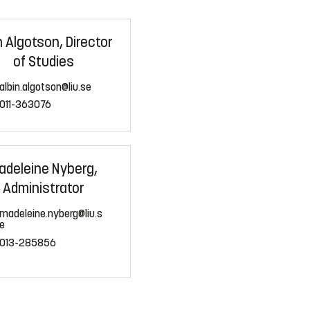
n Algotson, Director
of Studies
albin.algotson@liu.se
011-363076
adeleine Nyberg,
Administrator
madeleine.nyberg@liu.s
e
013-285856