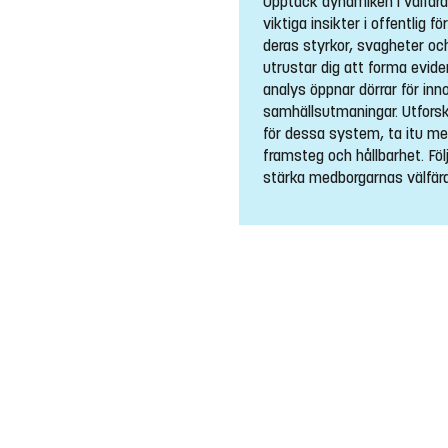
Upptäck dynamiken i välfärd
viktiga insikter i offentlig 
deras styrkor, svagheter oc
utrustar dig att forma evid
analys öppnar dörrar för inn
samhällsutmaningar. Utforsk
för dessa system, ta itu med
framsteg och hållbarhet. Föl
stärka medborgarnas välfärd