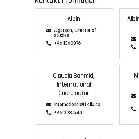
Kontaktinformation
Albin
Albi
Algotson, Director of
studies
+4611363076
Claudia Schmid,
M
International
Coordinator
International@ffk.liu.se
+4613284614