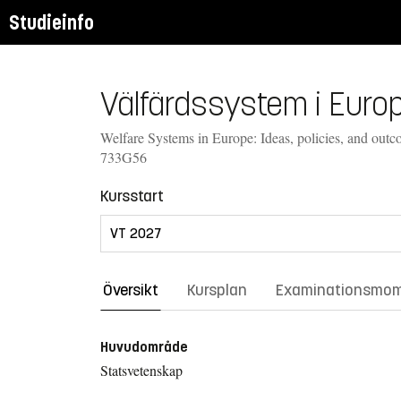
Studieinfo
Välfärdssystem i Europa
Welfare Systems in Europe: Ideas, policies, and outco
733G56
Kursstart
Översikt
Kursplan
Examinationsmo
Huvudområde
Statsvetenskap