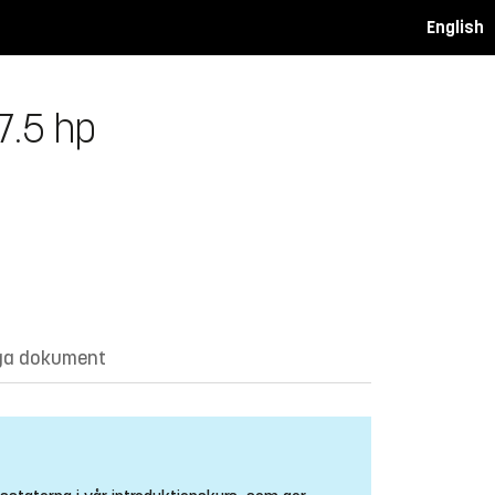
English
 7.5 hp
ga dokument