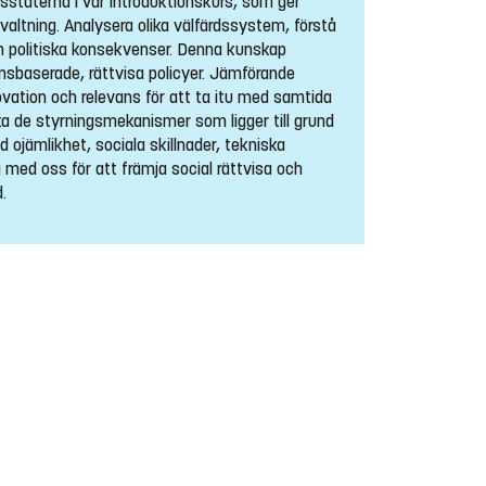
sstaterna i vår introduktionskurs, som ger
förvaltning. Analysera olika välfärdssystem, förstå
h politiska konsekvenser. Denna kunskap
ensbaserade, rättvisa policyer. Jämförande
ovation och relevans för att ta itu med samtida
a de styrningsmekanismer som ligger till grund
 ojämlikhet, sociala skillnader, tekniska
j med oss för att främja social rättvisa och
.