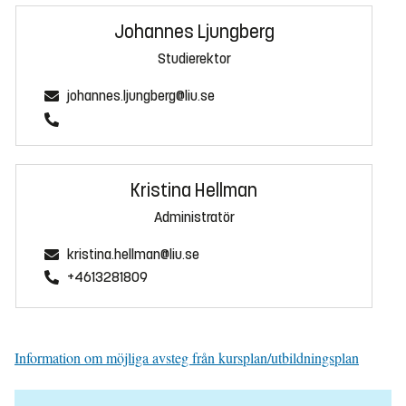
Johannes Ljungberg
Studierektor
johannes.ljungberg@liu.se
Kristina Hellman
Administratör
kristina.hellman@liu.se
+4613281809
Information om möjliga avsteg från kursplan/utbildningsplan