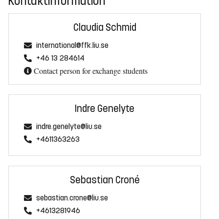
Kontaktinformation
Claudia Schmid
international@ffk.liu.se
+46 13 284614
Contact person for exchange students
Indre Genelyte
indre.genelyte@liu.se
+4611363263
Sebastian Croné
sebastian.crone@liu.se
+4613281946