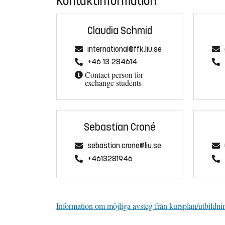
Kontaktinformation
Claudia Schmid
international@ffk.liu.se
+46 13 284614
Contact person for
exchange students
Sebastian Croné
sebastian.crone@liu.se
+4613281946
Information om möjliga avsteg från kursplan/utbildni