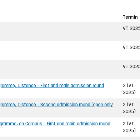
Termin
VT 202
VT 202
VT 202
gramme, Distance - First and main admission round
2 (VT
2025)
gramme, Distance - Second admission round (open only
2 (VT
2025)
ogramme, on Campus - First and main admission round
2 (VT
2025)