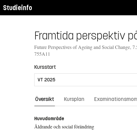
Studieinfo
Framtida perspektiv på
Future Perspectives of Ageing and Social Change, 7.5
755A11
Kursstart
Översikt
Kursplan
Examinationsmo
Huvudområde
Åldrande och social förändring