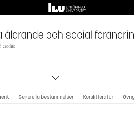
 åldrande och social förändrin
 credits
ment
Generella bestämmelser
Kurslitteratur
Övri