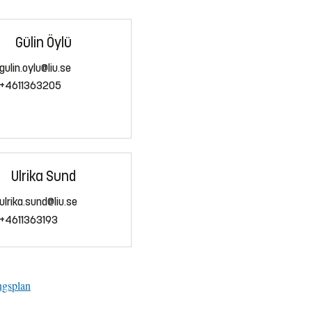
Gülin Öylü
gulin.oylu@liu.se
+4611363205
Ulrika Sund
ulrika.sund@liu.se
+4611363193
ngsplan