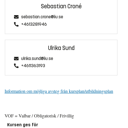
Sebastian Croné
sebastian.crone@liu.se
+4613281946
Ulrika Sund
ulrika.sund@liu.se
+4611363193
Information om möjliga avsteg från kursplan/utbildningsplan
VOF = Valbar / Obligatorisk / Frivillig
Kursen ges för