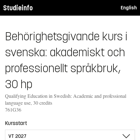
Studieinfo
English
Behörighetsgivande kurs i
svenska: akademiskt och
professionellt språkbruk,
30 hp
Qualifying Education in Swedish: Academic and professional
language use, 30 credits
761G36
Kursstart