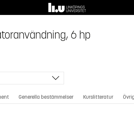
atoranvändning, 6 hp
ment
Generella bestämmelser
Kurslitteratur
Övri