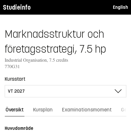
Studieinfo
English
Marknadsstruktur och
företagsstrategi, 7.5 hp
Industrial Organisation, 7.5 credits
770G31
Kursstart
Översikt
Kursplan
Examinationsmoment
Gene
Huvudområde