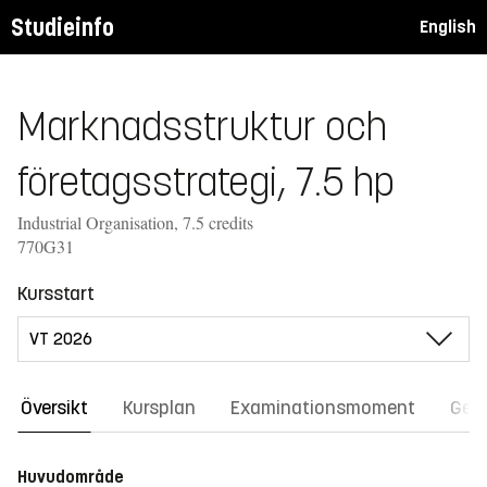
Studieinfo
English
Marknadsstruktur och
företagsstrategi, 7.5 hp
Industrial Organisation, 7.5 credits
770G31
Kursstart
Översikt
Kursplan
Examinationsmoment
Gene
Huvudområde