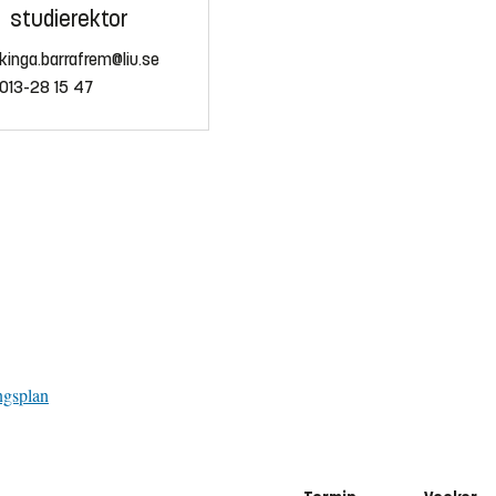
studierektor
kinga.barrafrem@liu.se
013-28 15 47
ngsplan