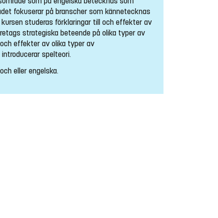
esområde som på engelska betecknas som
mrådet fokuserar på branscher som kännetecknas
 kursen studeras förklaringar till och effekter av
öretags strategiska beteende på olika typer av
och effekter av olika typer av
 introducerar spelteori.
och eller engelska.