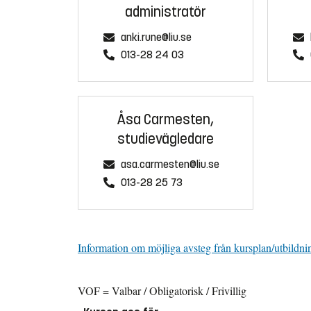
administratör
anki.rune@liu.se
013-28 24 03
Åsa Carmesten,
studievägledare
asa.carmesten@liu.se
013-28 25 73
Information om möjliga avsteg från kursplan/utbildni
VOF = Valbar / Obligatorisk / Frivillig