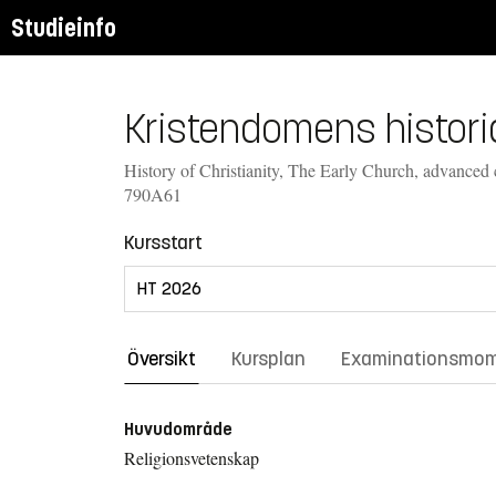
Studieinfo
Kristendomens historia
History of Christianity, The Early Church, advanced 
790A61
Kursstart
Översikt
Kursplan
Examinationsmo
Huvudområde
Religionsvetenskap