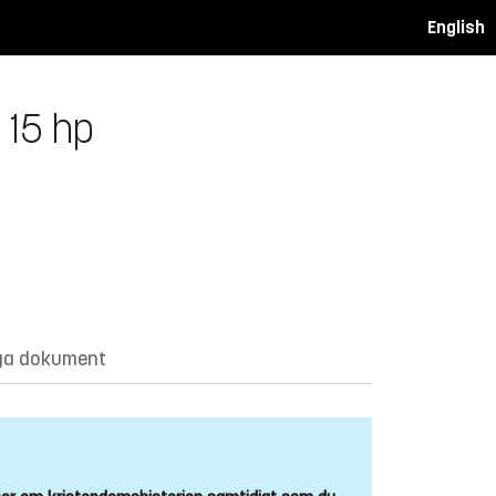
English
 15 hp
ga dokument