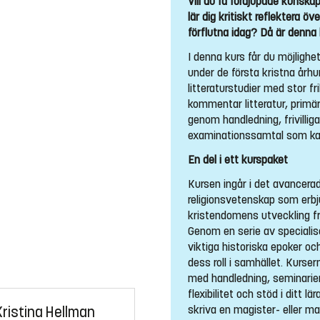
Vill du få fördjupade kunsk
lär dig kritiskt reflektera ö
förflutna idag? Då är denna k
I denna kurs får du möjlighe
under de första kristna årh
litteraturstudier med stor fri
kommentar litteratur, primär
genom handledning, frivillig
examinationssamtal som ka
En del i ett kurspaket
Kursen ingår i det avancera
religionsvetenskap som erb
kristendomens utveckling frå
Genom en serie av specialise
viktiga historiska epoker o
dess roll i samhället. Kurser
med handledning, seminarier
flexibilitet och stöd i ditt 
skriva en magister- eller m
Kristina Hellman