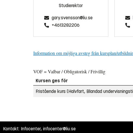
Studierektor
gary.svensson@liu.se
+4613282206
Information om möjliga avsteg från kursplan/utbildni
VOF = Valbar / Obligatorisk / Frivillig
Kursen ges för
Fristående kurs (Halvfart, Blandad undervisningsti
Kontakt: Infocenter,
infocenter@liu.se