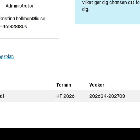
vilket ger dig chansen att fö
Administratör
dig.
kristina.hellman@liu.se
+4613281809
ngsplan
Termin
Veckor
d)
HT 2026
202634-202703