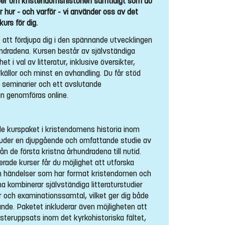
aper om kristendomshistorien samtidigt som du
ver hur - och varför - vi använder oss av det
urs för dig.
t att fördjupa dig i den spännande utvecklingen
undradena. Kursen består av självständiga
het i val av litteratur, inklusive översikter,
källor och minst en avhandling. Du får stöd
a seminarier och ett avslutande
n genomföras online.
de kurspaket i kristendomens historia inom
juder en djupgående och omfattande studie av
n de första kristna århundradena till nutid.
rade kurser får du möjlighet att utforska
ch händelser som har format kristendomen och
na kombinerar självständiga litteraturstudier
 och examinationssamtal, vilket ger dig både
lärande. Paketet inkluderar även möjligheten att
asteruppsats inom det kyrkohistoriska fältet,