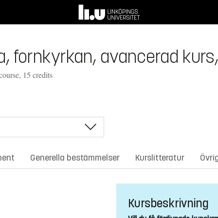
, fornkyrkan, avancerad kurs,
course, 15 credits
ment
Generella bestämmelser
Kurslitteratur
Övri
Kursbeskrivning