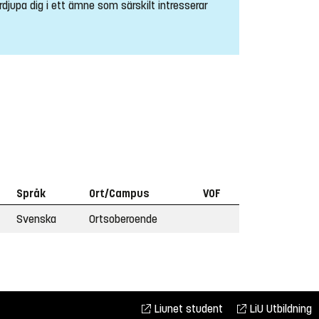
rdjupa dig i ett ämne som särskilt intresserar
Språk
Ort/Campus
VOF
Svenska
Ortsoberoende
Liunet student
LiU Utbildning