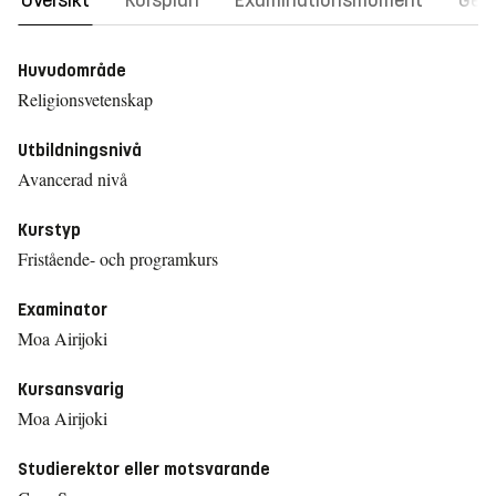
Översikt
Kursplan
Examinationsmoment
Gene
Huvudområde
Religionsvetenskap
Utbildningsnivå
Avancerad nivå
Kurstyp
Fristående- och programkurs
Examinator
Moa Airijoki
Kursansvarig
Moa Airijoki
Studierektor eller motsvarande