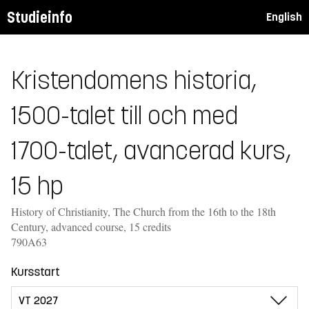
Studieinfo
English
Kristendomens historia,
1500-talet till och med
1700-talet, avancerad kurs,
15 hp
History of Christianity, The Church from the 16th to the 18th
Century, advanced course, 15 credits
790A63
Kursstart