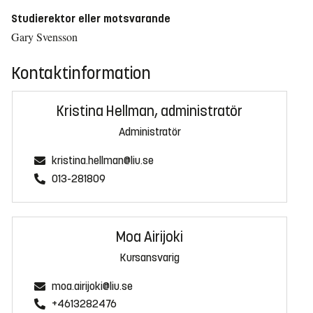
Studierektor eller motsvarande
Gary Svensson
Kontaktinformation
Kristina Hellman, administratör
Administratör
kristina.hellman@liu.se
013-281809
Moa Airijoki
Kursansvarig
moa.airijoki@liu.se
+4613282476