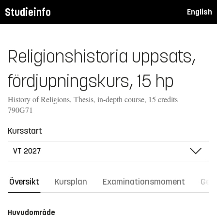
Studieinfo
English
Religionshistoria uppsats,
fördjupningskurs, 15 hp
History of Religions, Thesis, in-depth course, 15 credits
790G71
Kursstart
Översikt
Kursplan
Examinationsmoment
Gene
Huvudområde