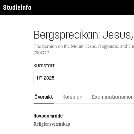
Studieinfo
Bergspredikan: Jesus,
The Sermon on the Mount: Jesus, Happiness, and Hum
790G77
Kursstart
Översikt
Kursplan
Examinationsmo
Huvudområde
Religionsvetenskap