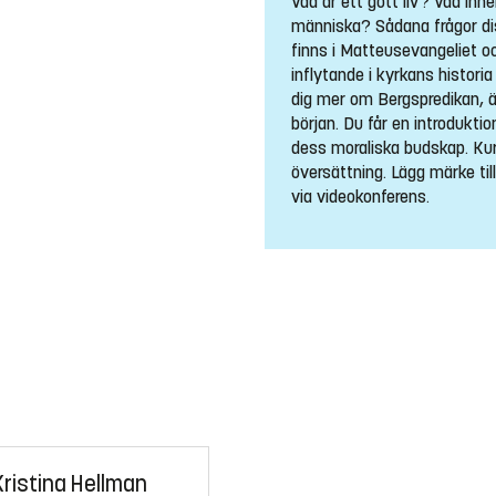
Vad är ett gott liv? Vad inn
människa? Sådana frågor dis
finns i Matteusevangeliet oc
inflytande i kyrkans historia 
dig mer om Bergspredikan, ä
början. Du får en introduktion
dess moraliska budskap. Kurs
översättning. Lägg märke til
via videokonferens.
Kristina Hellman