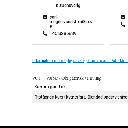
Kursansvarig
carl-
magnus.carlstein@liu.s
e
+4613285889
Information om möjliga avsteg från kursplan/utbildni
VOF = Valbar / Obligatorisk / Frivillig
Kursen ges för
Fristående kurs (Kvartsfart, Blandad undervisning