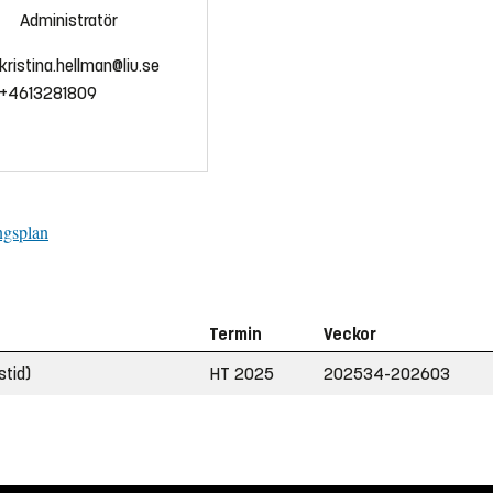
Administratör
kristina.hellman@liu.se
+4613281809
ngsplan
Termin
Veckor
stid)
HT 2025
202534-202603