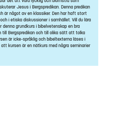
ebär det att vara lycklig och blomstra som
kuterar Jesus i Bergspredikan. Denna predikan
h är något av en klassiker. Den har haft stort
och i etiska diskussioner i samhället. Vill du lära
r denna grundkurs i bibelvetenskap en bra
 till Bergspredikan och till olika sätt att tolka
en är icke-språklig och bibeltexterna läses i
l att kursen är en nätkurs med några seminarier