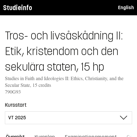
Studieinfo
English
Tros- och livsåskådning II:
Etik, kristendom och den
sekulära staten, 15 hp
Studies in Faith and Ideologies II: Ethics, Christianity, and the
Secular State, 15 credits
790G93
Kursstart