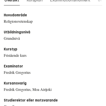
Översikt
Kursplan
Examinationsmoment
Gene
Huvudområde
Religionsvetenskap
Utbildningsnivå
Grundnivå
Kurstyp
Fristående kurs
Examinator
Fredrik Gregorius
Kursansvarig
Fredrik Gregorius, Moa Airijoki
Studierektor eller motsvarande