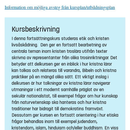
Information om möjliga avsteg från kursplan/utbildningsplan
Kursbeskrivning
I denna fortsättningskurs studeras etik och kristen
livsåskådning. Den ger en fortsatt bearbetning av
centrala teman inom kristen troslära utifrån texter
skrivna av representanter från olika trosinriktningar. Det
betyder att delkursen ger en inblick i hur kristna läror
kan tolkas och relateras till varandra, Bibeln och kristna
praktiker på en mängd olika sätt. Ett viktigt inslag i
delkursen är hur tolkningar av kristna läror navigerar
utmaningar i ett modernt samhälle präglat av en
sekulär nationalstat, till exempel frågor om hur kunskap
från naturvetenskap ska hanteras och hur kristna
traditioner har bidragit till demokratins framväxt.
Dessutom ger kursen en fortsatt orientering i hur etiska
frågor behandlas inom till exempel judendom,
kristendom, islam, hinduism och/eller buddhism. En viss