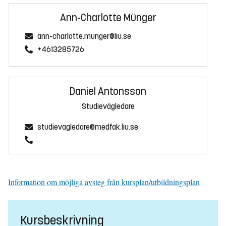
Ann-Charlotte Münger
ann-charlotte.munger@liu.se
+4613285726
Daniel Antonsson
Studievägledare
studievagledare@medfak.liu.se
Information om möjliga avsteg från kursplan/utbildningsplan
Kursbeskrivning