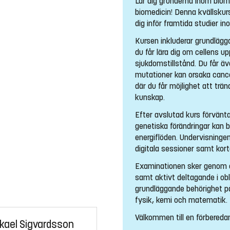
Lär dig grunderna inom bio
biomedicin! Denna kvällskurs
dig inför framtida studier i
Kursen inkluderar grundlägg
du får lära dig om cellens 
sjukdomstillstånd. Du får ä
mutationer kan orsaka canc
där du får möjlighet att trän
kunskap.
Efter avslutad kurs förvänta
genetiska förändringar kan b
energiflöden. Undervisning
digitala sessioner samt kor
Examinationen sker genom en
samt aktivt deltagande i ob
grundläggande behörighet på
fysik, kemi och matematik
Välkommen till en förbereda
kael Sigvardsson