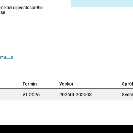
mikael.sigvardsson@liu
.se
ngsplan
Termin
Veckor
Språ
VT 2026
202601-202603
Sven