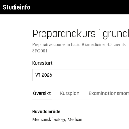
Studieinfo
Preparandkurs i grund
Preparative course in basic Biomedicine, 4.5 credits
8FG081
Kursstart
Översikt
Kursplan
Examinationsmo
Huvudområde
Medicinsk biologi, Medicin