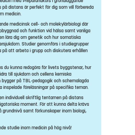
medicin med Preparandkurs i grundläggande
 på distans är perfekt för dig som vill förbereda
nom medicin.
ande medicinsk cell- och molekylärbiologi där
uppbyggnad och funktion vid hälsa samt vanliga
ven lära dig om genetik och hur somatiska
ersjukdom. Studier genomförs i studiegrupper
a på att arbeta i grupp och diskutera erhållen
s du kunna redogöra för livets byggstenar, hur
idra till sjukdom och cellens kemiska
en bygger på TBL-pedagogik och schemalagda
ta inspelade föreläsningar på specifika teman.
 individuell skriftlig tentamen på distans
ligatoriska moment. För att kunna delta krävs
 grundnivå samt förkunskaper inom biologi,
.
nde studie inom medicin på hög nivå!