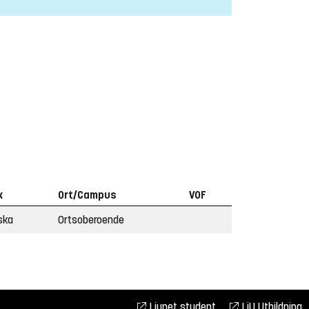
k
Ort/Campus
VOF
ska
Ortsoberoende
Liunet student
LiU Utbildning