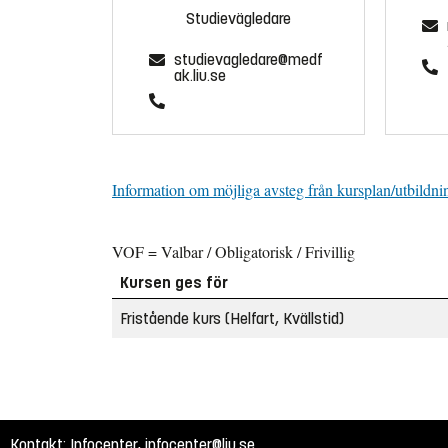
Studievägledare
studievagledare@medf
ak.liu.se
Information om möjliga avsteg från kursplan/utbildni
VOF = Valbar / Obligatorisk / Frivillig
Kursen ges för
Fristående kurs (Helfart, Kvällstid)
Kontakt: Infocenter,
infocenter@liu.se