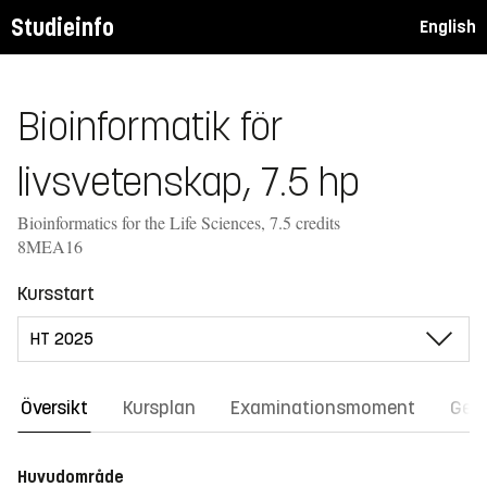
Studieinfo
English
Bioinformatik för
livsvetenskap, 7.5 hp
Bioinformatics for the Life Sciences, 7.5 credits
8MEA16
Kursstart
Översikt
Kursplan
Examinationsmoment
Gene
Huvudområde