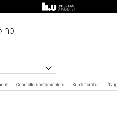
5 hp
ment
Generella bestämmelser
Kurslitteratur
Övri