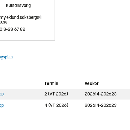
Kursansvarig
my.eklund.saksberg@li
u.se
013-28 67 82
ngsplan
Termin
Veckor
ap
2 (VT 2026)
202614-202623
ap
4 (VT 2026)
202614-202623