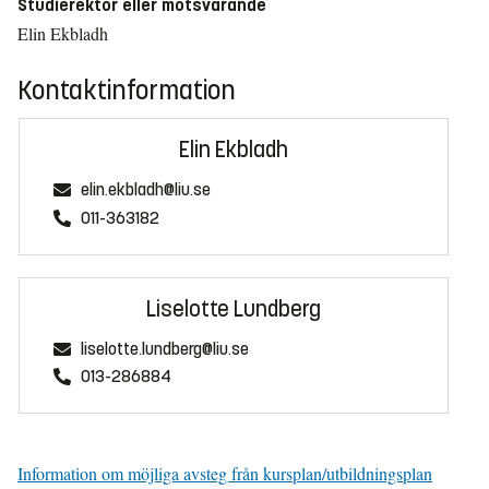
Studierektor eller motsvarande
Elin Ekbladh
Kontaktinformation
Elin Ekbladh
elin.ekbladh@liu.se
011-363182
Liselotte Lundberg
liselotte.lundberg@liu.se
013-286884
Information om möjliga avsteg från kursplan/utbildningsplan