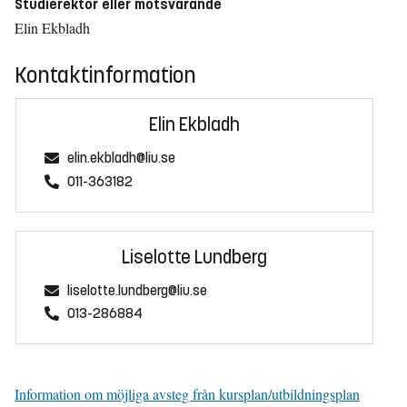
Studierektor eller motsvarande
Elin Ekbladh
Kontaktinformation
Elin Ekbladh
elin.ekbladh@liu.se
011-363182
Liselotte Lundberg
liselotte.lundberg@liu.se
013-286884
Information om möjliga avsteg från kursplan/utbildningsplan