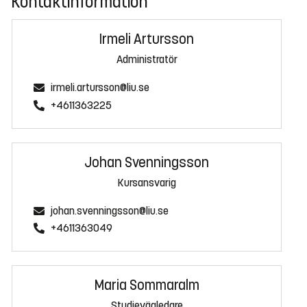
Kontaktinformation
Irmeli Artursson
Administratör
irmeli.artursson@liu.se
+4611363225
Johan Svenningsson
Kursansvarig
johan.svenningsson@liu.se
+4611363049
Maria Sommaralm
Studievägledare