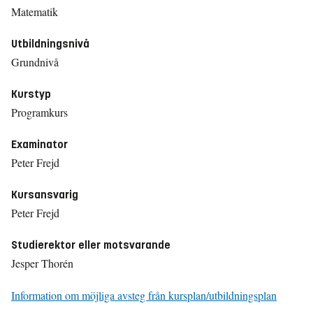
Matematik
Utbildningsnivå
Grundnivå
Kurstyp
Programkurs
Examinator
Peter Frejd
Kursansvarig
Peter Frejd
Studierektor eller motsvarande
Jesper Thorén
Information om möjliga avsteg från kursplan/utbildningsplan