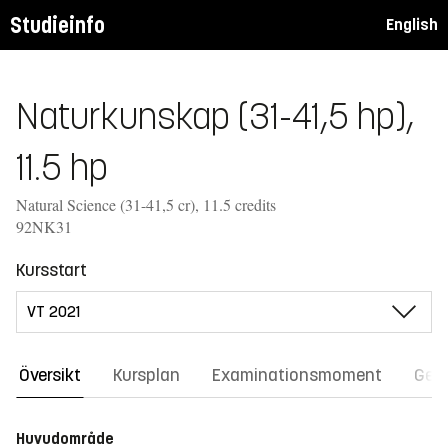
Studieinfo
English
Naturkunskap (31-41,5 hp),
11.5 hp
Natural Science (31-41,5 cr), 11.5 credits
92NK31
Kursstart
Översikt
Kursplan
Examinationsmoment
Gene
Huvudområde