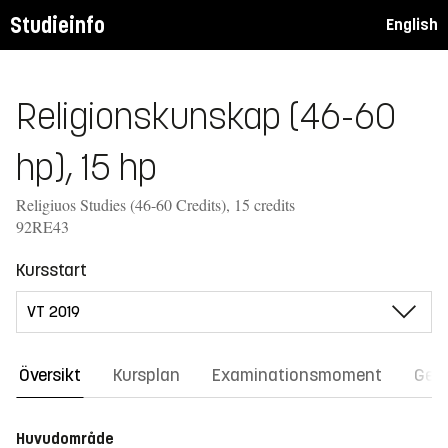
Studieinfo
English
Religionskunskap (46-60
hp), 15 hp
Religiuos Studies (46-60 Credits), 15 credits
92RE43
Kursstart
Översikt
Kursplan
Examinationsmoment
Gene
Huvudområde