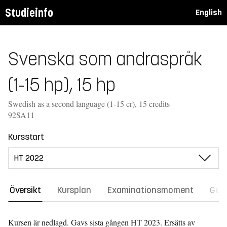
Studieinfo
English
Svenska som andraspråk
(1-15 hp), 15 hp
Swedish as a second language (1-15 cr), 15 credits
92SA11
Kursstart
Översikt
Kursplan
Examinationsmoment
Gene
Kursen är nedlagd. Gavs sista gången
HT 2023.
Ersätts av