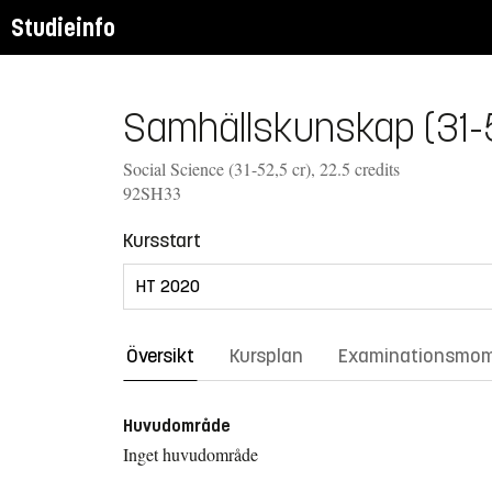
Studieinfo
Samhällskunskap (31-5
Social Science (31-52,5 cr), 22.5 credits
92SH33
Kursstart
Översikt
Kursplan
Examinationsmo
Huvudområde
Inget huvudområde