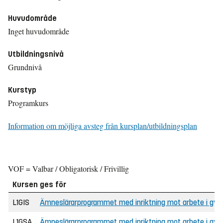
Huvudområde
Inget huvudområde
Utbildningsnivå
Grundnivå
Kurstyp
Programkurs
Information om möjliga avsteg från kursplan/utbildningsplan
VOF = Valbar / Obligatorisk / Frivillig
Kursen ges för
L1GIS
Ämneslärarprogrammet med inriktning mot arbete i gymn
L1GSA
Ämneslärarprogrammet med inriktning mot arbete i gy