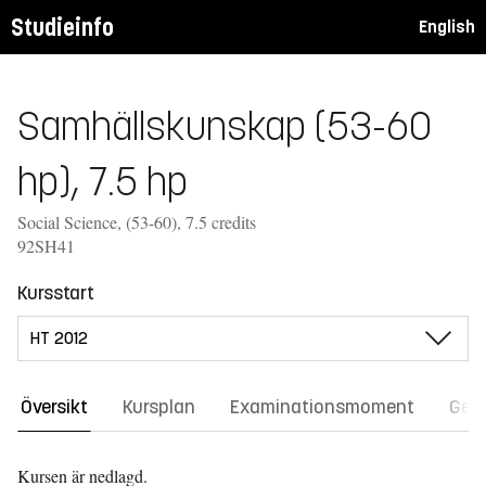
Studieinfo
English
Samhällskunskap (53-60
hp), 7.5 hp
Social Science, (53-60), 7.5 credits
92SH41
Kursstart
Översikt
Kursplan
Examinationsmoment
Gene
Kursen är nedlagd.