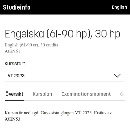
Studieinfo
English
Engelska (61-90 hp), 30 hp
English (61-90 cr), 30 credits
93EN51
Kursstart
Översikt
Kursplan
Examinationsmoment
Gene
Kursen är nedlagd. Gavs sista gången
VT 2023.
Ersätts av
93EN53.