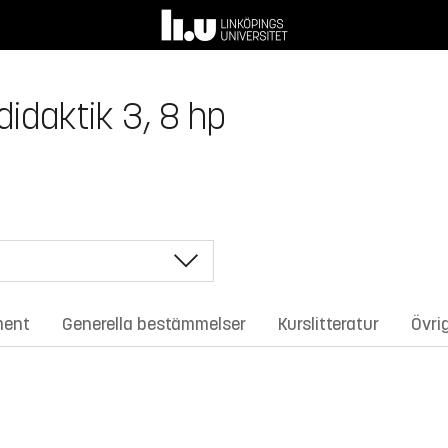
idaktik 3, 8 hp
ment
Generella bestämmelser
Kurslitteratur
Övri