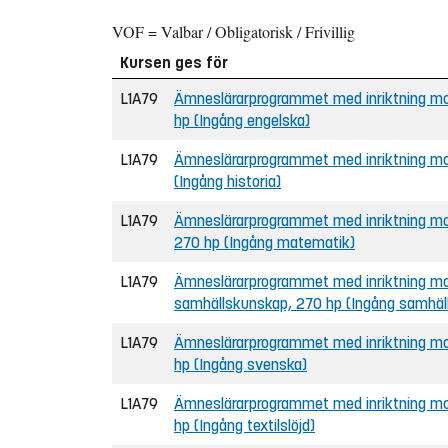
VOF = Valbar / Obligatorisk / Frivillig
Kursen ges för
L1A79
Ämneslärarprogrammet med inriktning mot
hp (Ingång engelska)
L1A79
Ämneslärarprogrammet med inriktning mot 
(Ingång historia)
L1A79
Ämneslärarprogrammet med inriktning mot
270 hp (Ingång matematik)
L1A79
Ämneslärarprogrammet med inriktning mot
samhällskunskap, 270 hp (Ingång samhäl
L1A79
Ämneslärarprogrammet med inriktning mot
hp (Ingång svenska)
L1A79
Ämneslärarprogrammet med inriktning mot 
hp (Ingång textilslöjd)