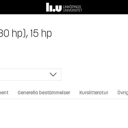
0 hp), 15 hp
ment
Generella bestämmelser
Kurslitteratur
Övri