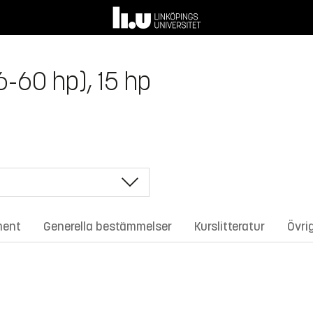
6-60 hp), 15 hp
ment
Generella bestämmelser
Kurslitteratur
Övri