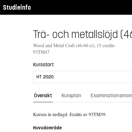
Studieinfo
Trä- och metallslöjd (4
Wood and Metal Craft (46-60 cr), 15 credits
93TM47
Kursstart
Översikt
Kursplan
Examinationsmo
Kursen är nedlagd.
Ersätts av 93TM39.
Huvudområde