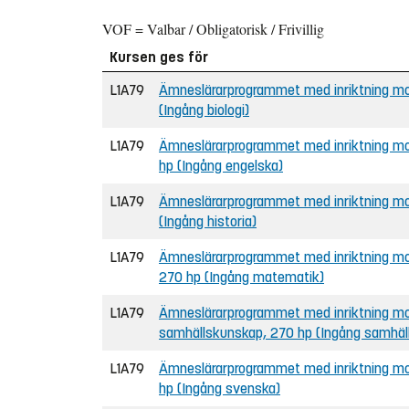
VOF = Valbar / Obligatorisk / Frivillig
Kursen ges för
L1A79
Ämneslärarprogrammet med inriktning mot 
(Ingång biologi)
L1A79
Ämneslärarprogrammet med inriktning mot
hp (Ingång engelska)
L1A79
Ämneslärarprogrammet med inriktning mot 
(Ingång historia)
L1A79
Ämneslärarprogrammet med inriktning mot
270 hp (Ingång matematik)
L1A79
Ämneslärarprogrammet med inriktning mot
samhällskunskap, 270 hp (Ingång samhäl
L1A79
Ämneslärarprogrammet med inriktning mot
hp (Ingång svenska)