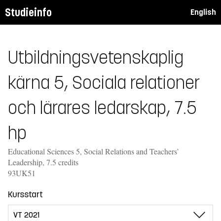
Studieinfo
English
Utbildningsvetenskaplig
kärna 5, Sociala relationer
och lärares ledarskap, 7.5
hp
Educational Sciences 5, Social Relations and Teachers’
Leadership, 7.5 credits
93UK51
Kursstart