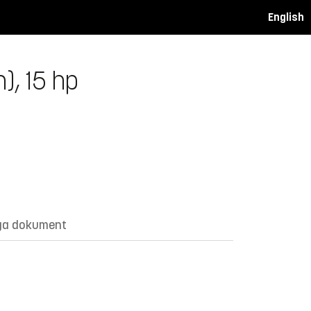
English
), 15 hp
ga dokument