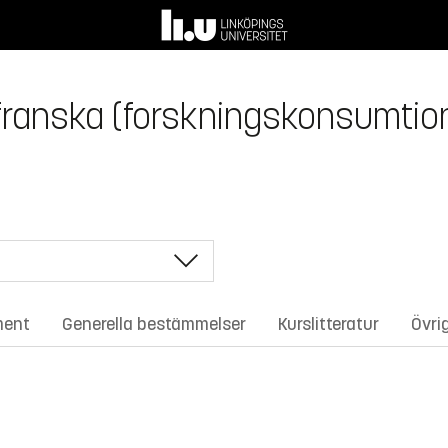
ranska (forskningskonsumtion
ment
Generella bestämmelser
Kurslitteratur
Övri