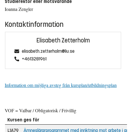
Studierektor eller motsvarande
Ioanna Zengler
Kontaktinformation
Elisabeth Zetterholm
elisabeth.zetterholm@liu.se
+4613281961
Information om möjliga avsteg från kursplan/utbildningsplan
VOF = Valbar / Obligatorisk / Frivillig
Kursen ges för
L1A79
Ämneslärarprogrammet med inriktning mot arbete i grunds